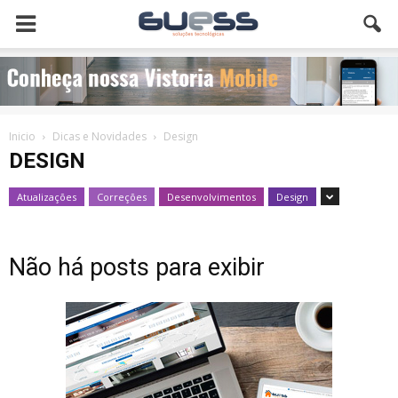
Inicio
Dicas e Novidades
Design
DESIGN
Atualizações
Correções
Desenvolvimentos
Design
Não há posts para exibir