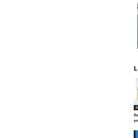
L
A
Re
en