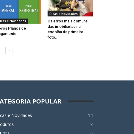
Dicas e Novidades
Os erros mais comuns
icas e Novidades
das imobiliárias na
vos Planos de
escolha da primeira
agamento
foto...
ATEGORIA POPULAR
icas e Novidades
14
rodutos
8
tigos
6