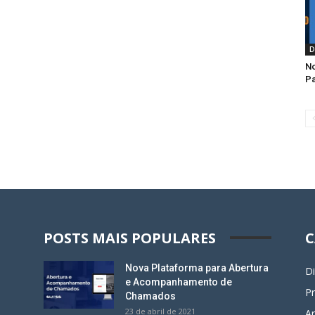
D
No
P
POSTS MAIS POPULARES
C
Nova Plataforma para Abertura
D
e Acompanhamento de
P
Chamados
23 de abril de 2021
Ar