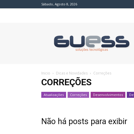
Sábado, Agosto 8, 2026
BLOG
|
GUESS
Tecnologia
Inicio
Dicas e Novidades
Correções
CORREÇÕES
Atualizações
Correções
Desenvolvimentos
De
Não há posts para exibir