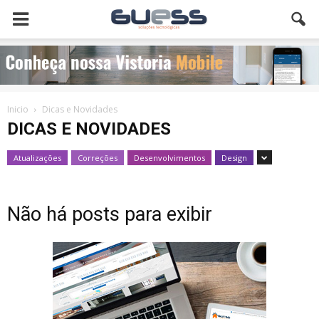
Inicio
Dicas e Novidades
DICAS E NOVIDADES
Atualizações
Correções
Desenvolvimentos
Design
Não há posts para exibir