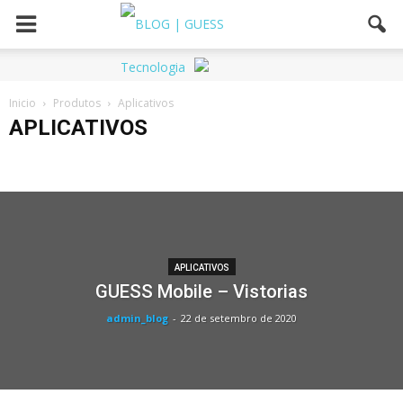
Inicio
Produtos
Aplicativos
APLICATIVOS
Aplicativos
G-Cloud
Safe Business
Sites
Web Safe Business
APLICATIVOS
GUESS Mobile – Vistorias
admin_blog
-
22 de setembro de 2020